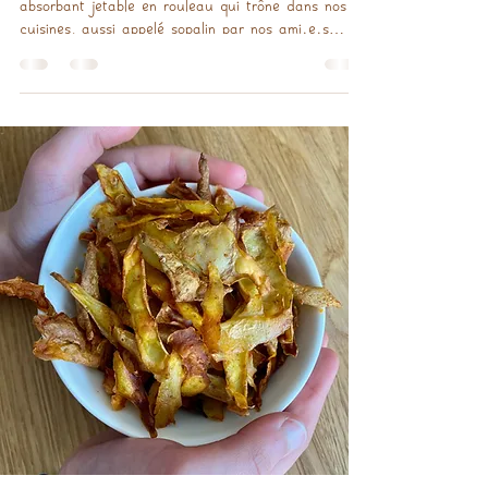
cuisines, aussi appelé sopalin par nos ami·e·s
français·es ! Ce héros du quotidien toujours prêt
à sauver une table tachée ou une bouche
dégoulinante. Toujours là, fidèle au poste…
jusqu’à ce qu’on regarde d’un peu plus près ce
qu’il laisse derrière lui 🤔. Parce qu’à la longue, il
fait surtout gonfler la poubelle (et la facture). ✅
Pratique ? Oui. ❌ Écologique ? Absolument pas.
❌ Économ