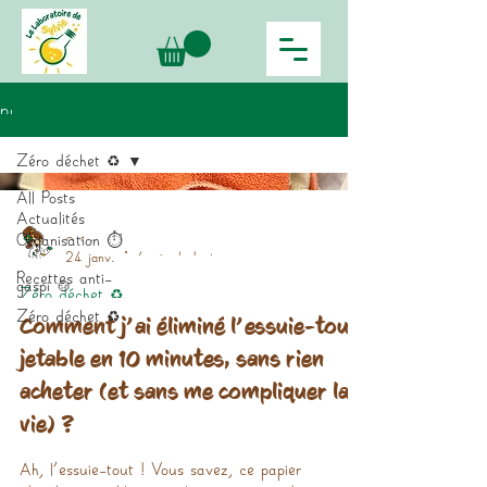
Blog
Zéro déchet ♻️
All Posts
Actualités
Organisation ⏱️
Sylvie
24 janv.
4 min de lecture
Recettes anti-
gaspi 🍲
Zéro déchet ♻️
Zéro déchet ♻️
Comment j’ai éliminé l’essuie-tout
jetable en 10 minutes, sans rien
acheter (et sans me compliquer la
vie) ?
Ah, l’essuie-tout ! Vous savez, ce papier
absorbant jetable en rouleau qui trône dans nos