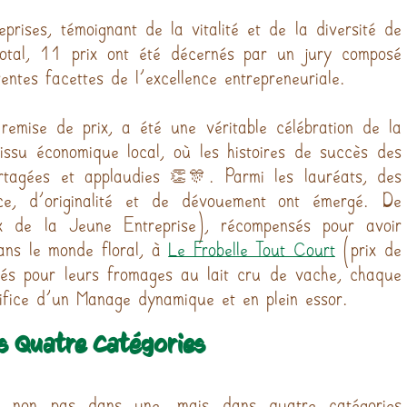
rises, témoignant de la vitalité et de la diversité de 
otal, 11 prix ont été décernés par un jury composé 
rentes facettes de l'excellence entrepreneuriale.
emise de prix, a été une véritable célébration de la 
tissu économique local, où les histoires de succès des 
rtagées et applaudies 👏🎊. Parmi les lauréats, des 
histoires inspirantes de persévérance, d'originalité et de dévo
x de la Jeune Entreprise), récompensés pour avoir 
ans le monde floral, à 
Le Frobelle Tout Court
 (prix de 
ués pour leurs fromages au lait cru de vache, chaque 
difice d'un Manage dynamique et en plein essor.
s Quatre Catégories
e non pas dans une, mais dans quatre catégories 