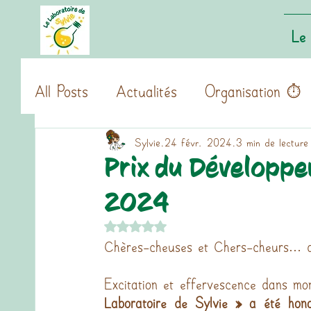
Le 
All Posts
Actualités
Organisation ⏱️
Sylvie
24 févr. 2024
3 min de lecture
Prix du Développ
2024
Noté NaN étoiles sur 5.
Chères-cheuses et Chers-cheurs… de
Excitation et effervescence dans mo
Laboratoire de Sylvie » a été hon