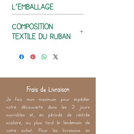
L'EMBALLAGE
80% coton - 20% polyester
COMPOSITION
210 g/m²
TEXTILE DU RUBAN
100% coton (extérieur)
60% polyester - 40% latex
(intérieur)
Frais de Livraison
Je fais mon maximum pour expédier
votre découverte dans les 2 jours
ouvrables et, en période de rentrée
scolaire, au plus tard le lendemain de
votre achat. Pour les livraisons en