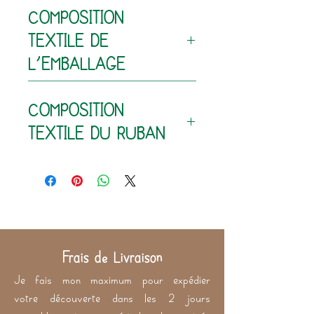
COMPOSITION
TEXTILE DE
L'EMBALLAGE
80% coton - 20% polyester
COMPOSITION
TEXTILE DU RUBAN
100% coton (extérieur)
60% polyester - 40% latex
(intérieur)
Frais de Livraison
Je fais mon maximum pour expédier
votre découverte dans les 2 jours
ouvrables et, en période de rentrée