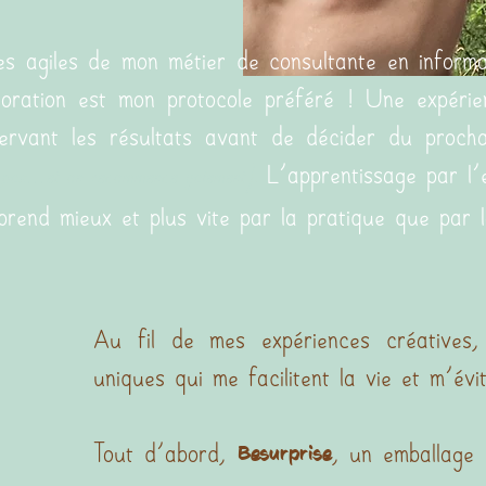
es agiles de mon métier de consultante en inform
lioration est mon protocole préféré ! Une expéri
servant les résultats avant de décider du procha
L'apprentissage par l'
pas...et on recommence gaie
ment)
.
rend mieux et plus vite par la pratique que par l
Au fil de mes expériences créatives,
uniques qui me facilitent la vie et m'évi
Tout d'abord,
, un emballage 
Besurprise