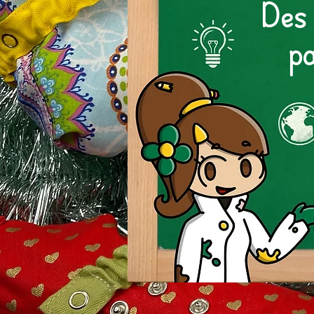
Des 
p