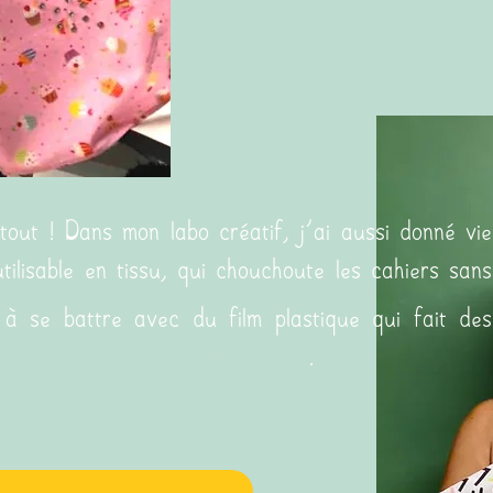
tout ! Dans mon labo créatif, j'ai aussi donné vie
tilisable en tissu, qui chouchoute les cahiers sans
 à se battre avec du film plastique qui fait des
.
e réactions chimiques incontrôlables ici !
)