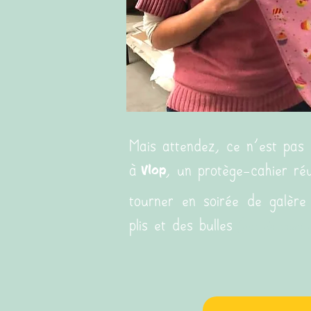
Mais attendez, ce n'est pas 
à
, un protège-cahier réu
Vlop
tourner en soirée de galère
plis et des bulles
(
p
as de souci d