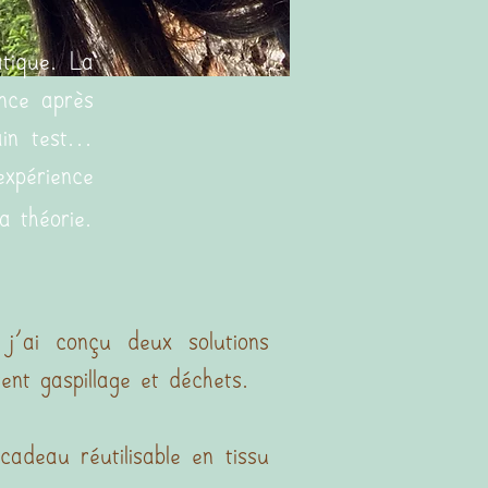
atique. La
ence après
in test...
expérience
a théorie.
 j'ai conçu deux solutions
tent gaspillage et déchets.
cadeau réutilisable en tissu