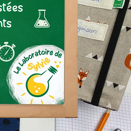
stées
ts