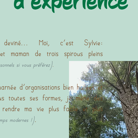
d'expérience
eviné... Moi, c'est Sylvie:
 et maman de trois spirous pleins
sonnels si vous préférez)
.
rnée d'organisations bien huilées et
sous toutes ses formes, je mène des
r rendre ma vie plus facile et plus
.
emps modernes !)