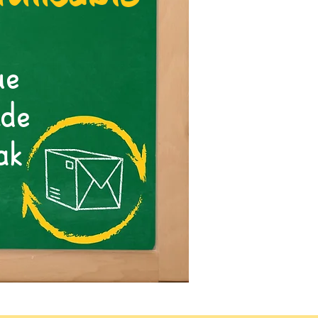
ue
nde
ak