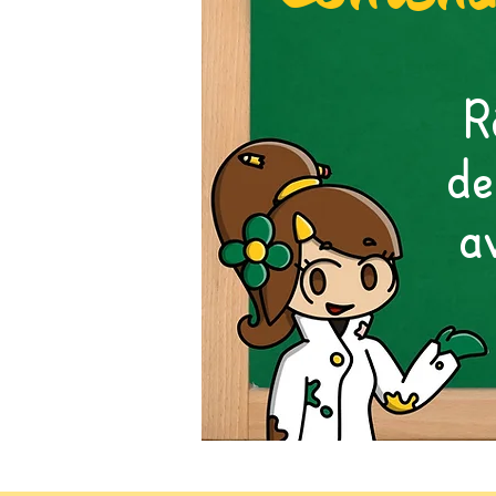
R
de
a