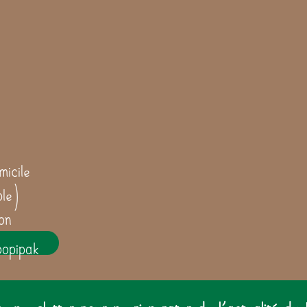
icile
ble)
on
oopipak
 newsletter pour ne rien rater de l'actualité du 