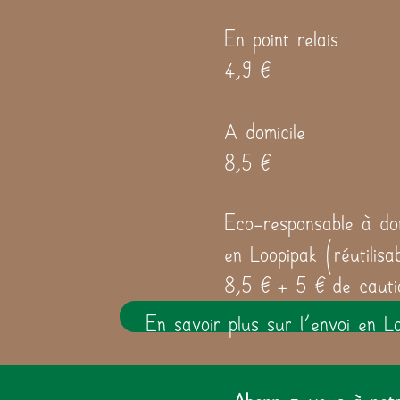
En point relais
4,9 €
A domicile
8,5 €
Eco-responsable à dom
en Loopipak (réutilisa
8,5 € + 5 € de cauti
En savoir plus sur l'envoi en L
Abonnez-vous à notre