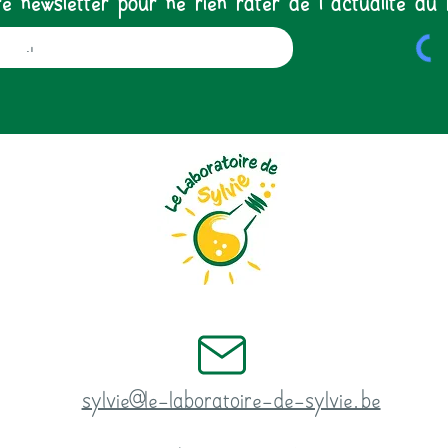
sylvie@le-laboratoire-de-sylvie.be