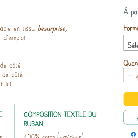
À pa
Form
sable en tissu
besurprise
,
 d’emploi
Sél
Quant
 de côté
 de côté
 ici
E
COMPOSITION TEXTILE DU
RUBAN
r
100% coton (extérieur)