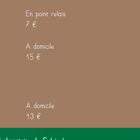
En point relais
7 €
A domicile
15 €
A domicile
13 €
Laboratoire de Sylvie !