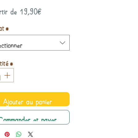
Prix
rtir de
19,90€
promotionnel
at
*
ectionner
ité
*
Ajouter au panier
Commander et payer