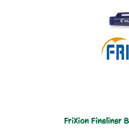
FriXion Fineliner B