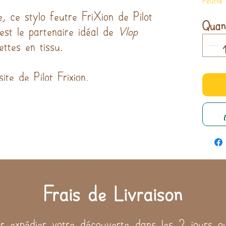
, ce stylo feutre FriXion de Pilot
Quant
st le partenaire idéal de
Vlop
ettes en tissu.
site de Pilot Frixion
.
Frais de Livraison
 expédier votre découverte dans les 2 jours ou