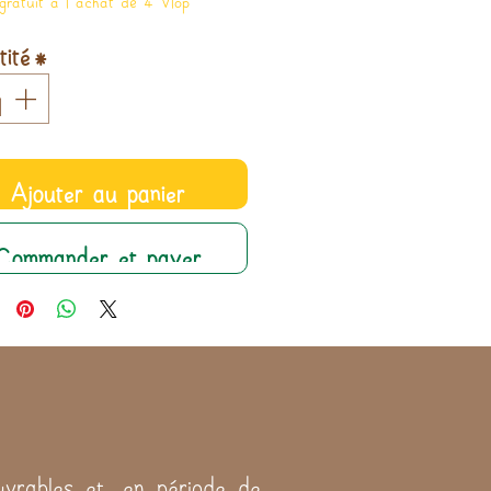
ité
*
Ajouter au panier
Commander et payer
vrables et, en période de