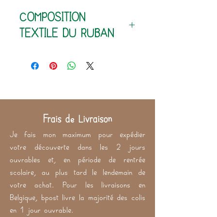
100% coton
COMPOSITION
210 g/m²
TEXTILE DU RUBAN
100% coton (extérieur)
60% polyester - 40% latex
(intérieur)
Frais de Livraison
Je fais mon maximum pour expédier
votre découverte dans les 2 jours
ouvrables et, en période de rentrée
scolaire, au plus tard le lendemain de
votre achat. Pour les livraisons en
Belgique, bpost livre la majorité des colis
en 1 jour ouvrable.