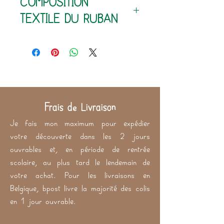
210 g/m²
TEXTILE DU RUBAN
100% coton (extérieur)
60% polyester - 40% latex
(intérieur)
Frais de Livraison
Je fais mon maximum pour expédier
votre découverte dans les 2 jours
ouvrables et, en période de rentrée
scolaire, au plus tard le lendemain de
votre achat. Pour les livraisons en
Belgique, bpost livre la majorité des colis
en 1 jour ouvrable.