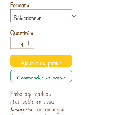
Format
*
Quantité
*
Ajouter au panier
Commander et payer
Emballage cadeau
réutilisable en tissu
besurprise
, accompagné
de son mode d’emploi