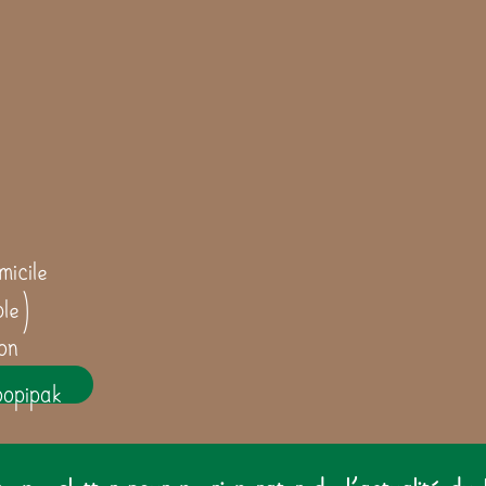
icile
ble)
on
oopipak
 newsletter pour ne rien rater de l'actualité du 