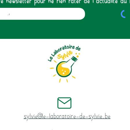
sylvie@le-laboratoire-de-sylvie.be