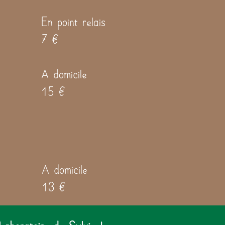
En point relais
7 €
A domicile
15 €
A domicile
13 €
Laboratoire de Sylvie !