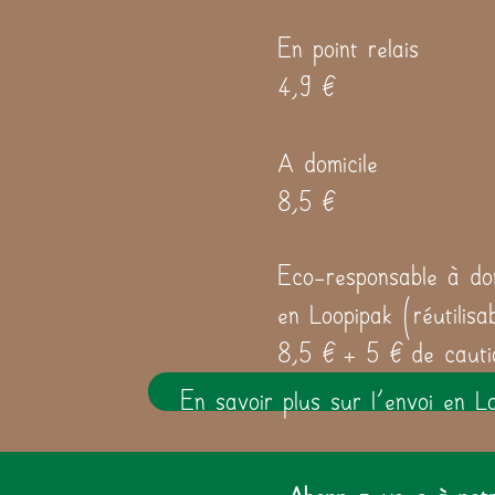
En point relais
4,9 €
A domicile
8,5 €
Eco-responsable à dom
en Loopipak (réutilisa
8,5 € + 5 € de cauti
En savoir plus sur l'envoi en L
Abonnez-vous à notre