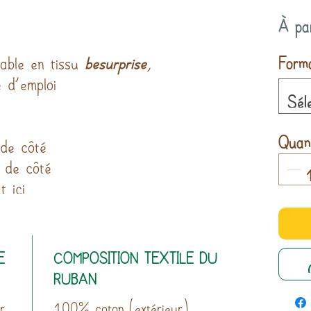
À pa
Form
sable en tissu
besurprise
,
 d’emploi
Sél
Quant
 de côté
 de côté
 ici
E
COMPOSITION TEXTILE DU
RUBAN
r
100% coton (extérieur)