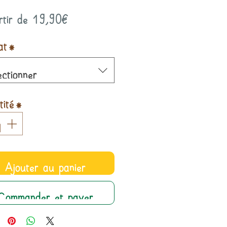
Prix
rtir de
19,90€
promotionnel
at
*
ectionner
ité
*
Ajouter au panier
Commander et payer