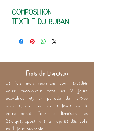
75% coton - 25% polyester
COMPOSITION
200 g/m²
TEXTILE DU RUBAN
100% coton (extérieur)
60% polyester - 40% latex
(intérieur)
Frais de Livraison
Je fais mon maximum pour expédier
votre découverte dans les 2 jours
ouvrables et, en période de rentrée
scolaire, au plus tard le lendemain de
votre achat. Pour les livraisons en
Belgique, bpost livre la majorité des colis
en 1 jour ouvrable.