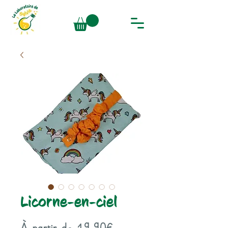
Licorne-en-ciel
Prix
À partir de
19,90€