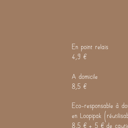
En point relais
4,9 €
A domicile
8,5 €
Eco-responsable à dom
en Loopipak (réutilisa
8,5 € + 5 € de cauti