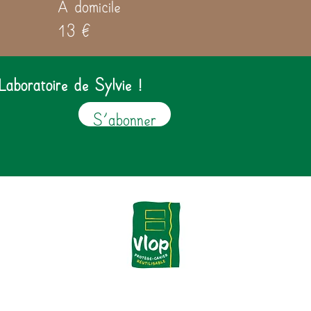
A domicile
13 €
Laboratoire de Sylvie !
S'abonner