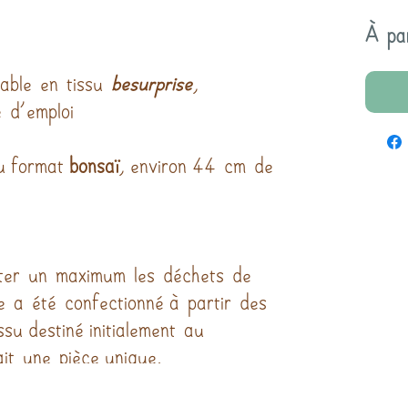
À pa
sable en tissu
besurprise
,
 d’emploi
au format
bonsaï
,
environ 44 cm de
iter un maximum les déchets de
e a été confectionné à partir des
su destiné initialement au
it une pièce unique.