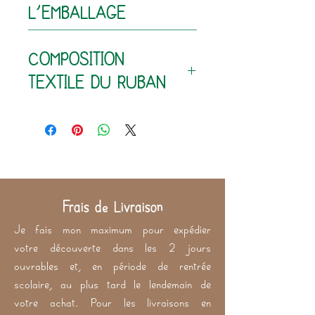
L'EMBALLAGE
75% coton - 25% polyester
COMPOSITION
200 g/m²
TEXTILE DU RUBAN
100% coton (extérieur)
60% polyester - 40% latex
(intérieur)
Frais de Livraison
Je fais mon maximum pour expédier
votre découverte dans les 2 jours
ouvrables et, en période de rentrée
scolaire, au plus tard le lendemain de
votre achat. Pour les livraisons en