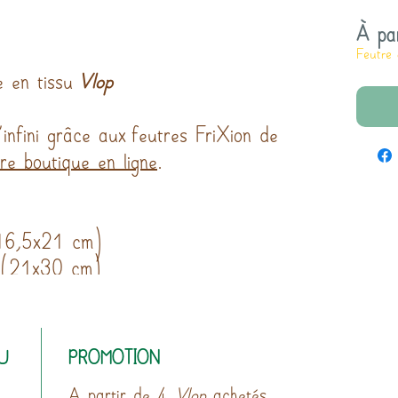
À pa
Feutre 
le en tissu
Vlop
'infini grâce aux feutres FriXion de
tre boutique en ligne
.
(16,5x21 cm)
4 (21x30 cm)
U
PROMOTION
A partir de 4
Vlop
achetés