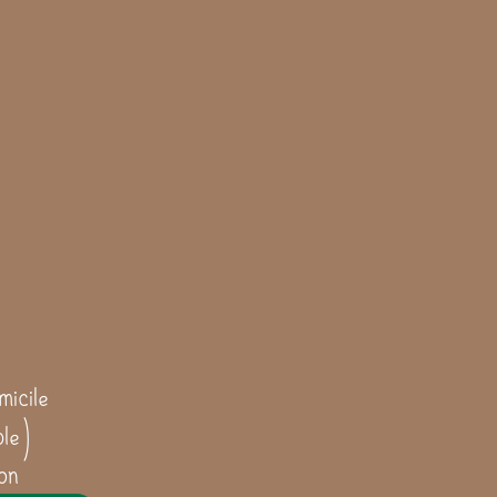
icile
ble)
on