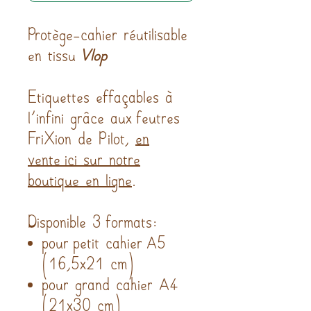
Protège-cahier réutilisable
en tissu
Vlop
Etiquettes effaçables à
l'infini grâce aux feutres
FriXion de Pilot,
en
vente ici sur notre
boutique en ligne
.
Disponible 3 formats:
pour petit cahier A5
(16,5x21 cm)
pour grand cahier A4
(21x30 cm)