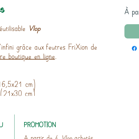
es
À pa
éutilisable
Vlop
'infini grâce aux feutres FriXion de
tre boutique en ligne
.
(16,5x21 cm)
4 (21x30 cm)
U
PROMOTION
A partir de 4
Vlop
achetés