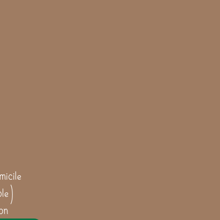
icile
ble)
on