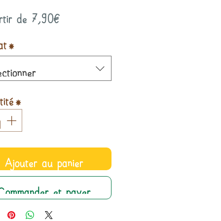
Prix
rtir de
7,90€
promotionnel
at
*
ectionner
ité
*
Ajouter au panier
Commander et payer