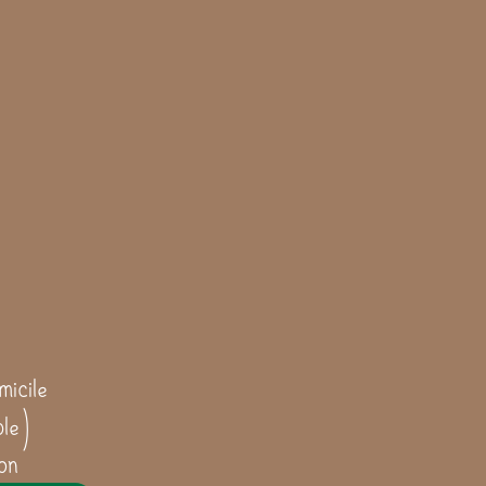
icile
ble)
on