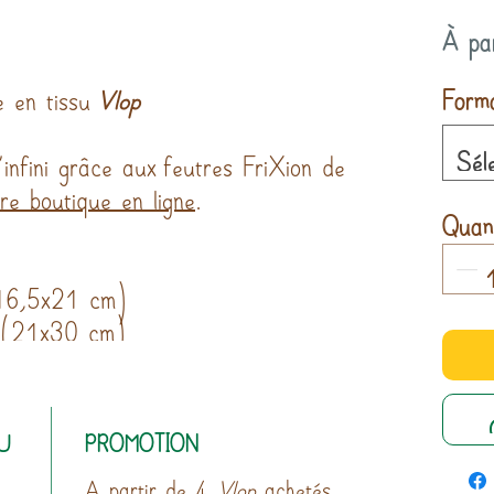
À pa
Form
le en tissu
Vlop
Sél
'infini grâce aux feutres FriXion de
tre boutique en ligne
.
Quant
(16,5x21 cm)
4 (21x30 cm)
U
PROMOTION
A partir de 4
Vlop
achetés